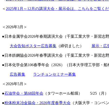
＜
2025年1月～12月の講演大会・展示会は、こちらをご覧く
＜2026年3月＞
●
日本金属学会2026年春期講演大会（千葉工業大学・新習志
大会告知ポスター広告募集
（締切ました）
展示・広
●
日本鉄鋼協会2026年春季講演大会（千葉工業大学・新習志
●日本化学会第106春季年会（2026）（日本大学理工学部・
広告募集
ランチョンセミナー募集
＜2026年5月＞
●
石油学会・第68回年会
（タワーホール船堀） 5/25（月
●
粉体粉末冶金協会・2026年度春季大会
（大阪大学・コンベン