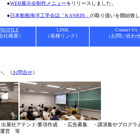
●
WEB展示会制作メニュー
をリリースしました。
●
日本船舶海洋工学会誌「KANRIN」
の取り扱いを開始致し
PROFILE
LINK
Contact Us
会社概要）
（各種リンク）
（お問い合わ
い。（
お問合せ
）
・出展社アテンド/要項作成 ・広告募集 ・講演集やプログラ
/運営 等