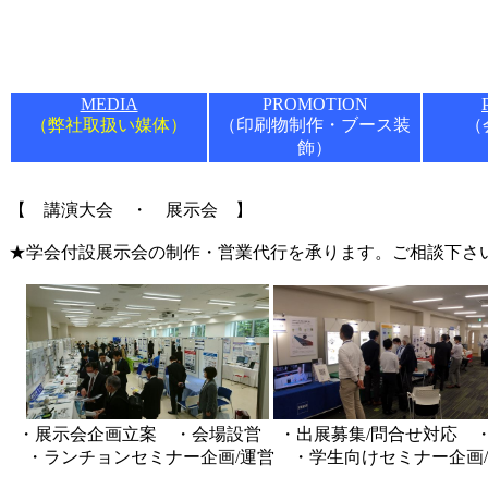
MEDIA
PROMOTION
（弊社取扱い媒体）
（印刷物制作・ブース装
（
飾）
【 講演大会 ・ 展示会 】
★学会付設展示会の制作・営業代行を承ります。
ご相談下さ
・展示会企画立案 ・会場設営 ・出展募集/問合せ対応 
・ランチョンセミナー企画/運営 ・学生向けセミナー企画