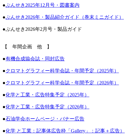
●
ぶんせき2025年12月号・図書案内
●
ぶんせき2026年・製品紹介ガイド（巻末ミニガイド）
●ぶんせき2026年2月号・製品ガイド
【 年間企画 他 】
●
有機合成協会誌・同封広告
●
クロマトグラフィー科学会誌・年間予定（2025年）
●
クロマトグラフィー科学会誌・年間予定（2026年）
●
化学と工業・広告特集予定（2025年）
●
化学と工業・広告特集予定（2026年）
●
石油学会ホームページ・バナー広告
●
化学 と工業：記事体広告枠「Gallery」：記事＋広告）