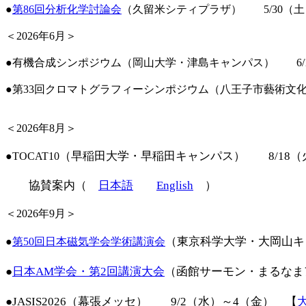
●
第86回分析化学討論会
（久留米シティプラザ） 5/30（
＜2026年6月＞
●有機合成シンポジウム（岡山大学・津島キャンパス）
6/1
●第33回クロマトグラフィーシンポジウム（八王子市藝術文
＜2026年8月＞
（早稲田大学・早稲田キャンパス） 8/18
●TOCAT10
協賛案内（
日本語
English
）
＜2026年9月＞
（東京科学大学・大岡山キ
●
第50回日本磁気学会学術講演会
●
日本AM学会・第2回講演大会
（函館サーモン・まるなま
●JASIS2026（幕張メッセ） 9/2（水）～4（金） 【