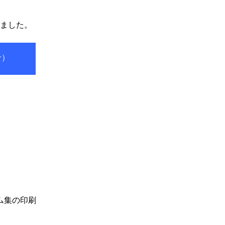
ました。
せ）
ム集の印刷